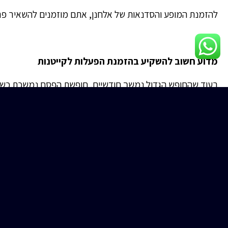
להזמנת המופע והסדנאות של אלחנן, אתם מוזמנים להשאיר פרט
מדוע חשוב להשקיע בהזמנת הפעלות לקייטנות
בעוד שהחופש הגדול נמשך חודשיים, חופשת הפסח נמשכת כשבועי
האחרון שהוא רוצה בילוי בסוג זה. לכן ההחלטות נעשות בצורה 
שהקייטנים לרגע לא ישתעממו – זאת הדרך להעביר את הזמן בצ
איך לבחור קוסם לקייטנת פסח
ראשית מומלץ לצפות בסרטונים שלו ביוטיוב. אם מדובר בקוסם 
אפשר יהיה לדעת טוב יותר אילו סדנאות כדאי להזמין דרכו.
סדנת קסמים
– בערוץ היוטיוב של אלחנן ניתן ללמוד כיצד