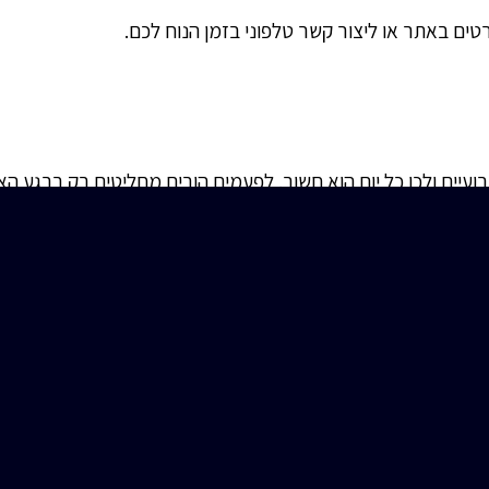
ים באתר או ליצור קשר טלפוני בזמן הנוח לכם.
ים ולכן כל יום הוא חשוב. לפעמים הורים מחליטים רק ברגע הא
זריזה. לכן יש חשיבות רבה לאטרקציות שמספקות הקייטנות ולא רק 
ורה טובה ואיכותית.
מיומן ואיכותי, שם יהיה באפשרותכם למצוא לא רק קטעים ותמונו
 לבצע קסמים שונים. אבל הדרך הטובה ביותר לעשות זאת היא ע”י 